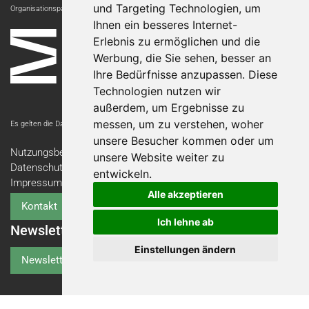
und Targeting Technologien, um
Organisationspartnerin:
Ihnen ein besseres Internet-
Erlebnis zu ermöglichen und die
Werbung, die Sie sehen, besser an
Ihre Bedürfnisse anzupassen. Diese
Technologien nutzen wir
außerdem, um Ergebnisse zu
messen, um zu verstehen, woher
Es gelten die Datenschutzbestimmungen der Messe Luzern AG.
unsere Besucher kommen oder um
Nutzungsbedingungen
unsere Website weiter zu
Datenschutzerklärung
entwickeln.
Impressum
Alle akzeptieren
Kontakt
Ich lehne ab
Newsletter
Einstellungen ändern
Newsletter-Anmeldung