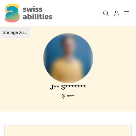
Springe zu...
J** S*******
****