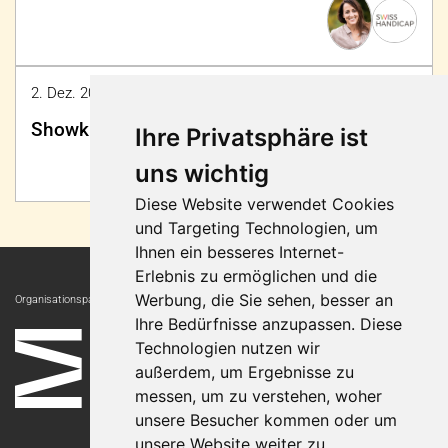
2. Dez. 2022 11:45 - 12:00 | Halle 1, Sportfeld
Showklettern mit Para-Kletterathlet:innen
Ihre Privatsphäre ist
uns wichtig
Diese Website verwendet Cookies
und Targeting Technologien, um
Ihnen ein besseres Internet-
Erlebnis zu ermöglichen und die
Werbung, die Sie sehen, besser an
Organisationspartnerin:
Ihre Bedürfnisse anzupassen. Diese
Technologien nutzen wir
außerdem, um Ergebnisse zu
messen, um zu verstehen, woher
unsere Besucher kommen oder um
unsere Website weiter zu