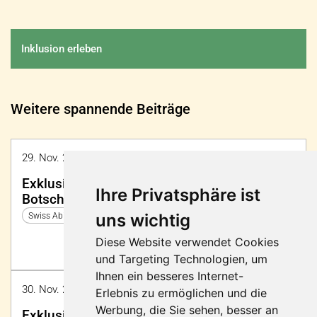
Inklusion erleben
Weitere spannende Beiträge
29. Nov. 2024 14:15 - 15:15 | Foyer
Exklusive Messeführung mit
Ihre Privatsphäre ist
Botschafterinnen und Botschaftern von
PluSport
uns wichtig
Swiss Abilities 2024
Diese Website verwendet Cookies
und Targeting Technologien, um
Ihnen ein besseres Internet-
30. Nov. 2024 14:00 - 15:00 | Foyer
Erlebnis zu ermöglichen und die
Werbung, die Sie sehen, besser an
Exklusive Messeführung mit