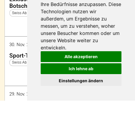
Ihre Bedürfnisse anzupassen. Diese
Botschafterinnen und Botschaftern von
Technologien nutzen wir
PluSport
Swiss Abilities 2024
außerdem, um Ergebnisse zu
messen, um zu verstehen, woher
unsere Besucher kommen oder um
unsere Website weiter zu
30. Nov. 2024 13:40 - 14:15 | Halle 2, Symposium
entwickeln.
Sport-Talk von PluSport
Alle akzeptieren
Swiss Abilities 2024
Ich lehne ab
Einstellungen ändern
29. Nov. 2024 10:25 - 10:40 | Halle 2, Symposium
Mobilität von blinden und sehbehinderten
Menschen
Swiss Abilities 2024