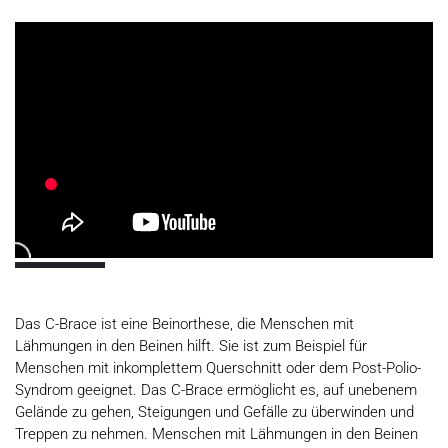
Das C-Brace ist eine Beinorthese, die Menschen mit
Lähmungen in den Beinen hilft. Sie ist zum Beispiel für
Menschen mit inkomplettem Querschnitt oder dem Post-Polio-
Syndrom geeignet. Das C-Brace ermöglicht es, auf unebenem
Gelände zu gehen, Steigungen und Gefälle zu überwinden und
Treppen zu nehmen. Menschen mit Lähmungen in den Beinen