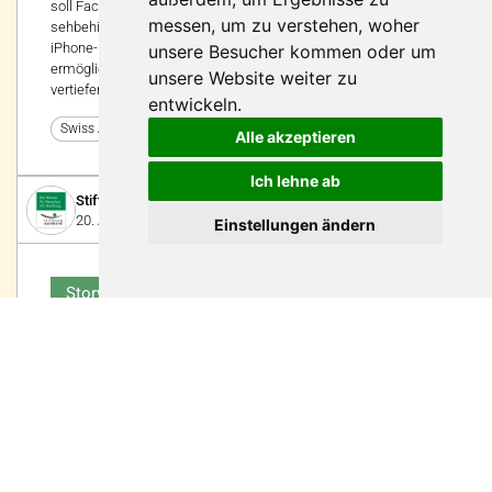
soll Fachpersonen und Angehörigen von blinden und
messen, um zu verstehen, woher
sehbehinderten Menschen unterstützen, wenn diese die
iPhone-Nutzung erlernen. Zudem soll er den Nutzenden
unsere Besucher kommen oder um
ermöglichen, ihr Wissen nach einem Kurs der Apfelschule zu
unsere Website weiter zu
vertiefen.
entwickeln.
8
Swiss Abilities 2024
Alle akzeptieren
Ich lehne ab
Stiftung Waldheim
20. August 2024
Einstellungen ändern
Story
Die Stärkung der Persönlichkeit
Jeder Mensch sollte die Chance haben, in seinen persönlichen
Stärken und Fähigkeiten individuell gefördert zu werden. Die
Stiftung Waldheim legt grossen Wert darauf, diesen Gedanken
– auch im Rahmen der UN-Behindertenrechtskonvention – im