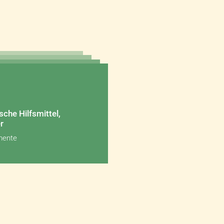
sche Hilfsmittel,
r
mente