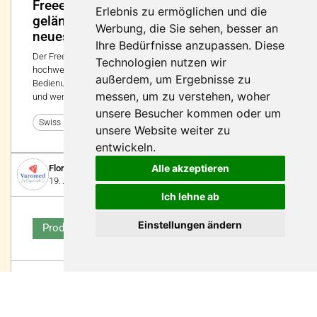
Freee F2 - Erfahren Sie mit dem
Erlebnis zu ermöglichen und die
geländegängigen Elektrofahrzeug ein
Werbung, die Sie sehen, besser an
neues Lebensgefühl!
Ihre Bedürfnisse anzupassen. Diese
Der Freee F2 verbindet moderne Elektromobilität mit
Technologien nutzen wir
hochwertigem Design und wird allerhöchsten Ansprüchen an
außerdem, um Ergebnisse zu
Bedienung, Komfort, Sicherheit und Service gerecht. Kompakt
messen, um zu verstehen, woher
und wendig ist der Freee F2 der ideale Begleiter im Alltag.
unsere Besucher kommen oder um
6
Swiss Handicap 2022
unsere Website weiter zu
entwickeln.
Alle akzeptieren
Florett GmbH
19. August 2024
Ich lehne ab
Einstellungen ändern
Produkt
Varomed – das Original mit dem V
Schuhfabrikation seit 1959: Jeder Mensch soll passende